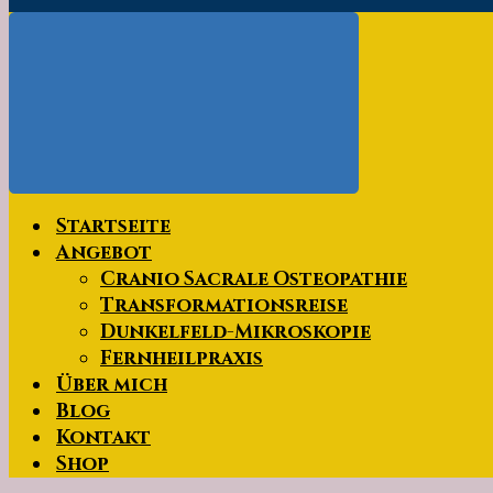
Startseite
Angebot
Cranio Sacrale Osteopathie
Transformationsreise
Dunkelfeld-Mikroskopie
Fernheilpraxis
Über mich
Blog
Kontakt
Shop