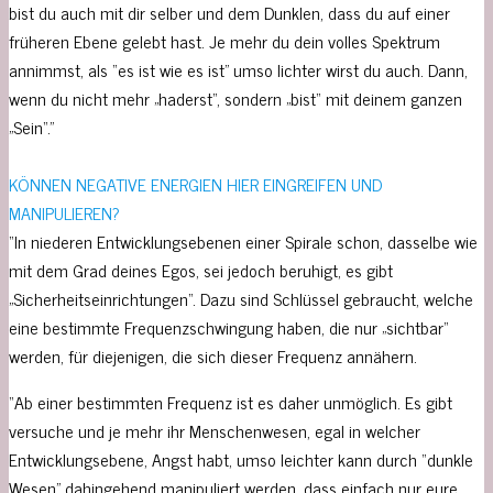
bist du auch mit dir selber und dem Dunklen, dass du auf einer
früheren Ebene gelebt hast. Je mehr du dein volles Spektrum
annimmst, als “es ist wie es ist” umso lichter wirst du auch. Dann,
wenn du nicht mehr „haderst“, sondern „bist“ mit deinem ganzen
„Sein“.”
KÖNNEN NEGATIVE ENERGIEN HIER EINGREIFEN UND
MANIPULIEREN?
“In niederen Entwicklungsebenen einer Spirale schon, dasselbe wie
mit dem Grad deines Egos, sei jedoch beruhigt, es gibt
„Sicherheitseinrichtungen“. Dazu sind Schlüssel gebraucht, welche
eine bestimmte Frequenzschwingung haben, die nur „sichtbar“
werden, für diejenigen, die sich dieser Frequenz annähern.
“Ab einer bestimmten Frequenz ist es daher unmöglich. Es gibt
versuche und je mehr ihr Menschenwesen, egal in welcher
Entwicklungsebene, Angst habt, umso leichter kann durch “dunkle
Wesen” dahingehend manipuliert werden, dass einfach nur eure