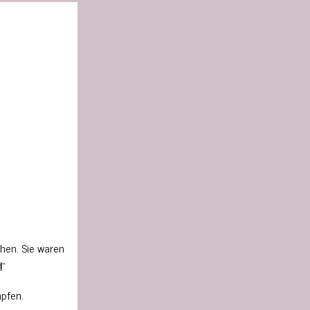
hen. Sie waren
!
“
mpfen.