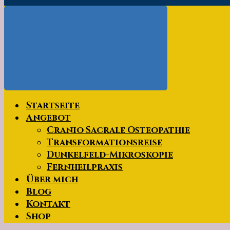
Startseite
Angebot
Cranio Sacrale Osteopathie
Transformationsreise
Dunkelfeld-Mikroskopie
Fernheilpraxis
Über mich
Blog
Kontakt
Shop