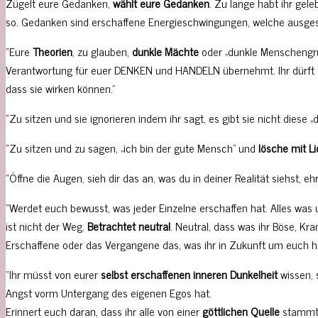
Zügelt eure Gedanken,
wählt eure Gedanken
. Zu lange habt ihr gel
so. Gedanken sind erschaffene Energieschwingungen, welche ausge
“Eure
Theorien
, zu glauben,
dunkle Mächte
oder „dunkle Menschengru
Verantwortung für euer DENKEN und HANDELN übernehmt. Ihr dürft erk
dass sie wirken können.”
“Zu sitzen und sie ignorieren indem ihr sagt, es gibt sie nicht diese „d
“Zu sitzen und zu sagen, „ich bin der gute Mensch” und
lösche mit Li
“Öffne die Augen, sieh dir das an, was du in deiner Realität siehst, 
“Werdet euch bewusst, was jeder Einzelne erschaffen hat. Alles was u
ist nicht der Weg.
Betrachtet neutral
. Neutral, dass was ihr Böse, Kr
Erschaffene oder das Vergangene das, was ihr in Zukunft um euch ha
“Ihr müsst von eurer
selbst erschaffenen inneren Dunkelheit
wissen, 
Angst vorm Untergang des eigenen Egos hat.
Erinnert euch daran, dass ihr alle von einer
göttlichen Quelle
stammt.