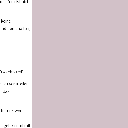
nd. Dem ist nicht
 keine
ände erschaffen,
Erwach(s)en!”
, zu verurteilen
uf das
tut nur, wer
tgegeben und mit