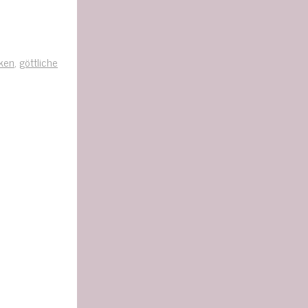
ken
,
göttliche