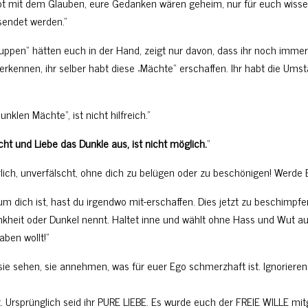
ebt mit dem Glauben, eure Gedanken wären geheim, nur für euch wisse
sendet werden.”
ppen“ hätten euch in der Hand, zeigt nur davon, dass ihr noch immer
ennen, ihr selber habt diese „Mächte“ erschaffen. Ihr habt die Umst
unklen Mächte“, ist nicht hilfreich.”
cht und Liebe das Dunkle aus, ist nicht möglich.
“
ehrlich, unverfälscht, ohne dich zu belügen oder zu beschönigen! Werde 
m dich ist, hast du irgendwo mit-erschaffen. Dies jetzt zu beschimpfen
ankheit oder Dunkel nennt. Haltet inne und wählt ohne Hass und Wut a
ben wollt!”
sie sehen, sie annehmen, was für euer Ego schmerzhaft ist. Ignorieren 
 Ursprünglich seid ihr PURE LIEBE. Es wurde euch der FREIE WILLE mi