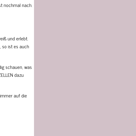
est nochmal nach.
eiß und erlebt.
 so ist es auch
dig schauen, was
e ZELLEN dazu
 immer auf die