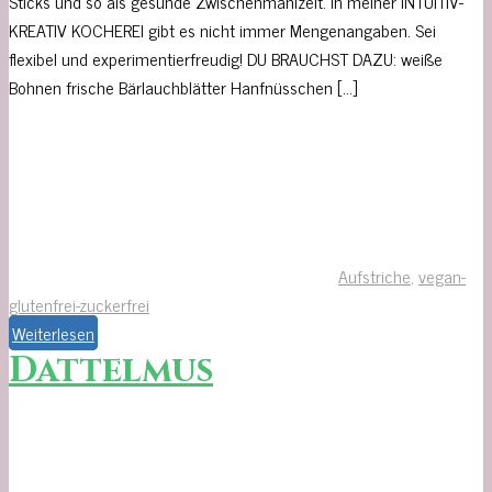
Sticks und so als gesunde Zwischenmahlzeit. In meiner INTUITIV-
KREATIV KOCHEREI gibt es nicht immer Mengenangaben. Sei
flexibel und experimentierfreudig! DU BRAUCHST DAZU: weiße
Bohnen frische Bärlauchblätter Hanfnüsschen […]
Aufstriche
,
vegan-
glutenfrei-zuckerfrei
Weiterlesen
Dattelmus